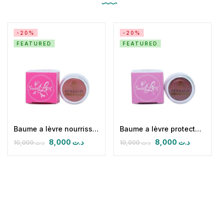
-20%
-20%
FEATURED
FEATURED
Baume a lèvre nourrissant hydratant
Baume a lèvre protecteur réparateur
8,000
د.ت
8,000
د.ت
10,000
د.ت
10,000
د.ت