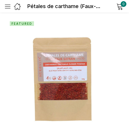
0
Pétales de carthame (Faux-Safran)
Sign in
FEATURED
Remember me
Lost password?
Log in
Create an account