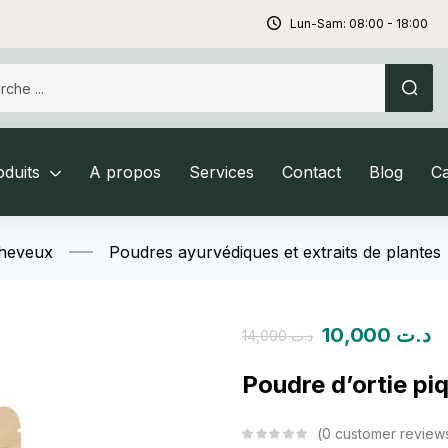
Lun-Sam: 08:00 - 18:00
duits
A propos
Services
Contact
Blog
C
Cheveux
Poudres ayurvédiques et extraits de plantes
10,000
د.ت
14,000
د.ت
Poudre d’ortie pi
0
customer review