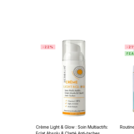
-22%
-2
FE
Crème Light & Glow : Soin Multiactifs:
Routin
Eclat Absolu & Clarté Anti-taches