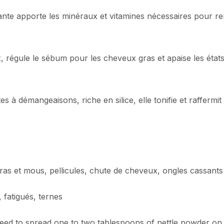
 piquante apporte les minéraux et vitamines nécessaires pour 
 régule le sébum pour les cheveux gras et apaise les états 
s à démangeaisons, riche en silice, elle tonifie et raffermit 
gras et mous, pellicules, chute de cheveux, ongles cassants
 fatigués, ternes
need to spread one to two tablespoons of nettle powder on 