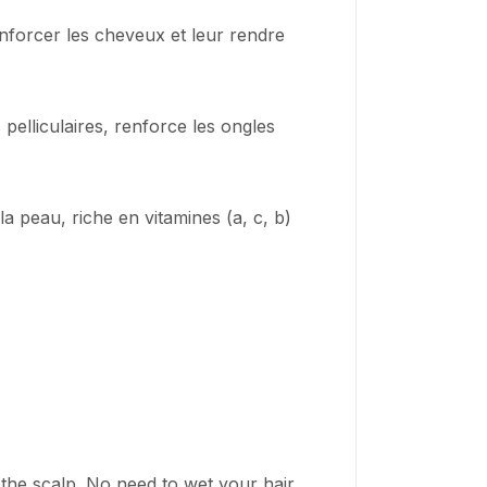
renforcer les cheveux et leur rendre
pelliculaires, renforce les ongles
la peau, riche en vitamines (a, c, b)
the scalp. No need to wet your hair.