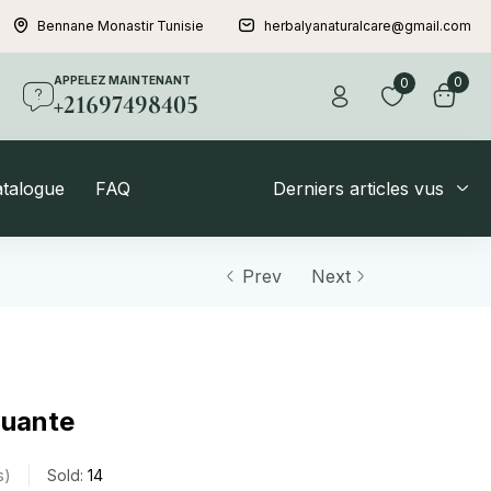
Bennane Monastir Tunisie
herbalyanaturalcare@gmail.com
APPELEZ MAINTENANT
0
0
+21697498405
atalogue
FAQ
Derniers articles vus
Prev
Next
quante
s
Sold:
14