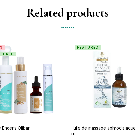
Related products
1%
FEATURED
ATURED
e Encens Oliban
Huile de massage aphrodisiaqu
lui