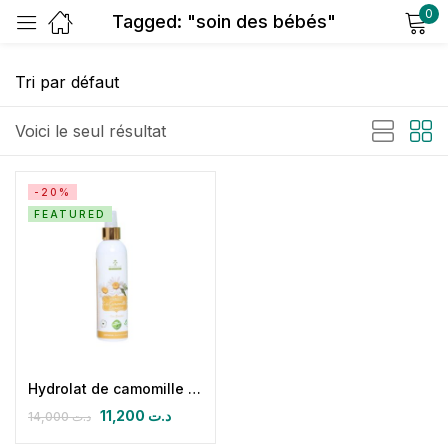
0
Tagged: "soin des bébés"
Sign in
Voici le seul résultat
-20%
FEATURED
Remember me
Lost password?
Log in
Create an account
Hydrolat de camomille romaine
11,200
د.ت
14,000
د.ت