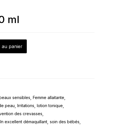
0 ml
 au panier
 peaux sensibles
Femme allaitante
 de peau
Irritations
lotion tonique
vention des crevasses
Un excellent démaquillant
soin des bébés