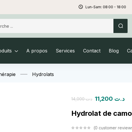
Lun-Sam: 08:00 - 18:00
duits
A propos
Services
Contact
Blog
C
hérapie
Hydrolats
11,200
د.ت
14,000
د.ت
Hydrolat de camo
0
customer review