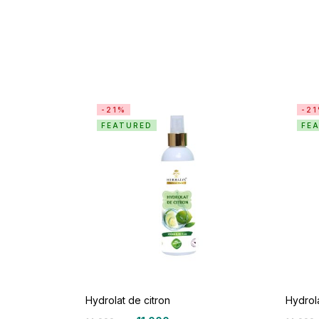
-21%
-2
FEATURED
FE
Hydrolat de citron
Hydrol