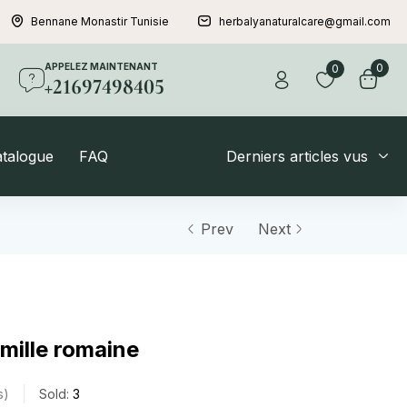
Bennane Monastir Tunisie
herbalyanaturalcare@gmail.com
APPELEZ MAINTENANT
0
0
+21697498405
atalogue
FAQ
Derniers articles vus
Prev
Next
mille romaine
s
Sold:
3