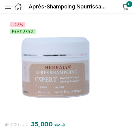
0
Après-Shampoing Nourrissant & Démêlant
Sign in
-22%
FEATURED
Remember me
Lost password?
Log in
Create an account
35,000
د.ت
45,000
د.ت