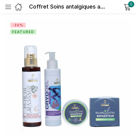
0
Coffret Soins antalgiques anti-inflammatoires & Soins de pieds
Sign in
-30%
FEATURED
Remember me
Lost password?
Log in
Create an account