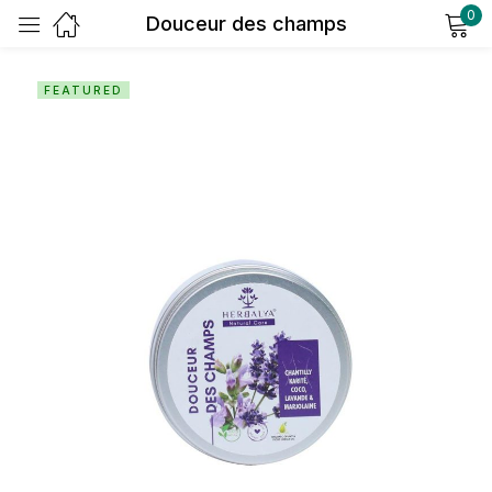
0
Douceur des champs
Sign in
FEATURED
Remember me
Lost password?
Log in
Create an account