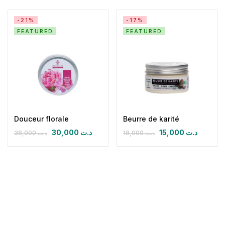
-21%
-17%
FEATURED
FEATURED
Douceur florale
Beurre de karité
30,000
د.ت
15,000
د.ت
38,000
د.ت
18,000
د.ت