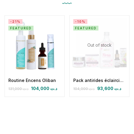
-21%
-10%
FEATURED
FEATURED
Out of stock
Routine Encens Oliban
Pack antirides éclaircissant nuit
104,000
د.ت
93,600
د.ت
131,000
د.ت
104,000
د.ت