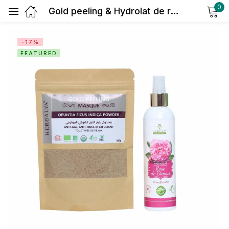
0
Gold peeling & Hydrolat de rose de damas (médaille en or)
Sign in
-17%
FEATURED
Remember me
Lost password?
Log in
Create an account