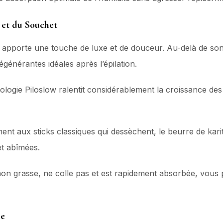
 et du Souchet
e
apporte une touche de luxe et de douceur. Au-delà de son 
générantes idéales après l’épilation.
logie Piloslow ralentit considérablement la croissance des
nt aux sticks classiques qui dessèchent, le beurre de karit
et abîmées.
non grasse, ne colle pas et est rapidement absorbée, vous 
le