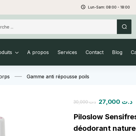
Lun-Sam: 08:00 - 18:00
duits
A propos
Services
Contact
Blog
C
orps
Gamme anti répousse poils
27,000
د.ت
30,000
د.ت
Piloslow Sensifre
déodorant naturel