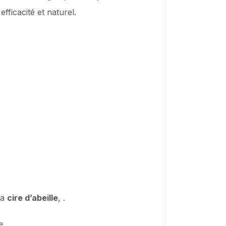
fficacité et naturel.
la
cire d’abeille
, .
e.