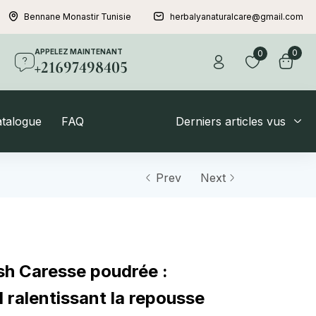
Bennane Monastir Tunisie
herbalyanaturalcare@gmail.com
APPELEZ MAINTENANT
0
0
+21697498405
atalogue
FAQ
Derniers articles vus
Prev
Next
sh Caresse poudrée :
 ralentissant la repousse