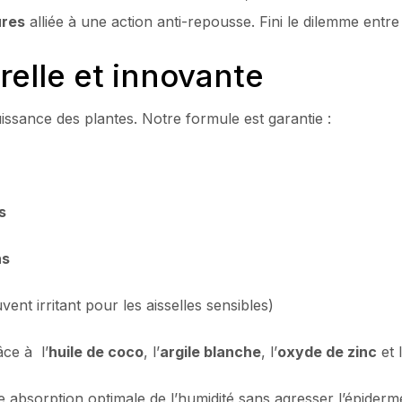
ures
alliée à une action anti-repousse. Fini le dilemme entre e
elle et innovante
ssance des plantes. Notre formule est garantie :
s
ns
vent irritant pour les aisselles sensibles)
âce à l’
huile de coco
, l’
argile blanche
, l’
oxyde de zinc
et 
 absorption optimale de l’humidité sans agresser l’épiderm