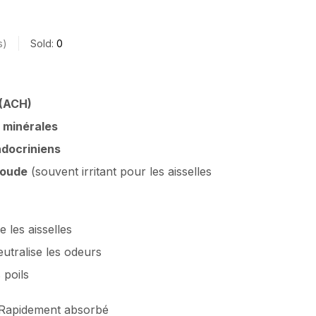
s
Sold:
0
 (ACH)
s minérales
ndocriniens
soude
(souvent irritant pour les aisselles
e les aisselles
eutralise les odeurs
 poils
 Rapidement absorbé