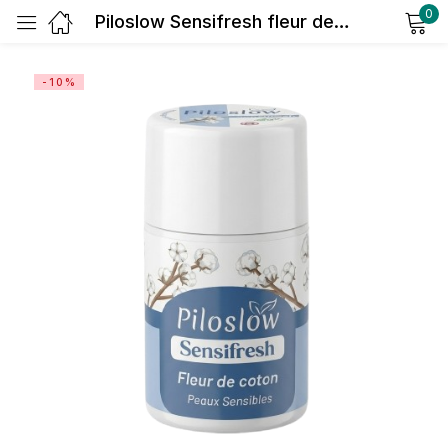
0
Piloslow Sensifresh fleur de coton: déodorant naturel ralentissant la repousse des poils
Sign in
-10%
Remember me
Lost password?
Log in
Create an account