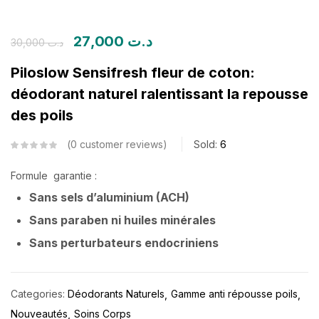
27,000
د.ت
30,000
د.ت
Piloslow Sensifresh fleur de coton:
déodorant naturel ralentissant la repousse
des poils
0
customer reviews
Sold:
6
Formule garantie :
Sans sels d’aluminium (ACH)
Sans paraben ni huiles minérales
Sans perturbateurs endocriniens
Categories:
Déodorants Naturels
Gamme anti répousse poils
Nouveautés
Soins Corps