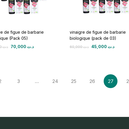
re de figue de barbarie
vinaigre de figue de barbarie
ique (Pack 05)
biologique (pack de 03)
70,000
د.ت
45,000
د.ت
100,000
د.ت
60,000
د.ت
2
3
…
24
25
26
27
2