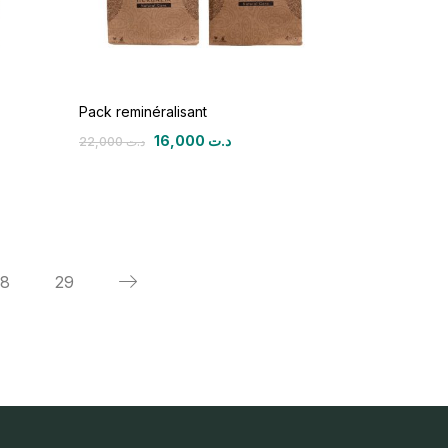
Pack reminéralisant
16,000
د.ت
22,000
د.ت
8
29