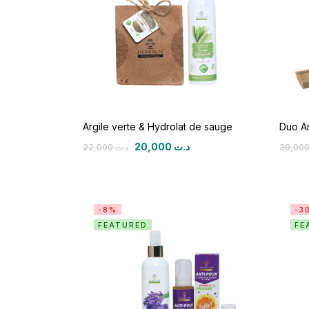
Argile verte & Hydrolat de sauge
Duo A
20,000
د.ت
22,000
د.ت
-8%
-3
FEATURED
FE