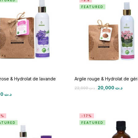
ATURED
-9%
FEATURED
 rose & Hydrolat de lavande
Argile rouge & Hydrolat de gé
20,000
د.ت
22,000
د.ت
24,000
د.ت
8%
-17%
ATURED
FEATURED