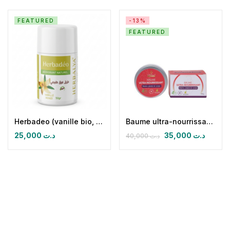
FEATURED
-13%
FEATURED
Herbadeo (vanille bio, monoï bio) Déodorant Naturel
Baume ultra-nourrissant mains, pieds & corps
25,000
د.ت
35,000
د.ت
40,000
د.ت