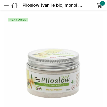
0
Piloslow (vanille bio, monoi bio): déodorant naturel ralentissant la repousse des poils
Sign in
FEATURED
Remember me
Lost password?
Log in
Create an account