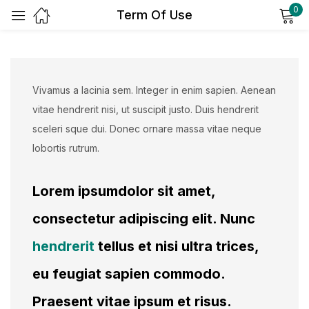
0
Term Of Use
Sign in
Vivamus a lacinia sem. Integer in enim sapien. Aenean
vitae hendrerit nisi, ut suscipit justo. Duis hendrerit
sceleri sque dui. Donec ornare massa vitae neque
lobortis rutrum.
Remember me
Lost password?
Lorem ipsumdolor sit amet,
Log in
consectetur adipiscing elit. Nunc
hendrerit
tellus et nisi ultra trices,
Create an account
eu feugiat sapien commodo.
Praesent vitae ipsum et risus.