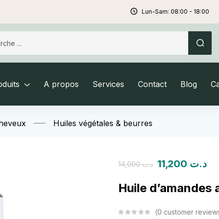
Lun-Sam: 08:00 - 18:00
duits
A propos
Services
Contact
Blog
C
Cheveux
Huiles végétales & beurres
11,200
د.ت
14,000
د.ت
Huile d’amandes 
0
customer review