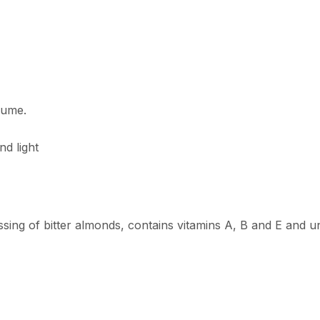
fume.
nd light
essing of bitter almonds, contains vitamins A, B and E and un