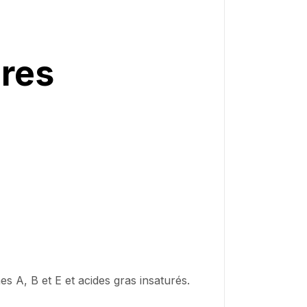
res
s A, B et E et acides gras insaturés.