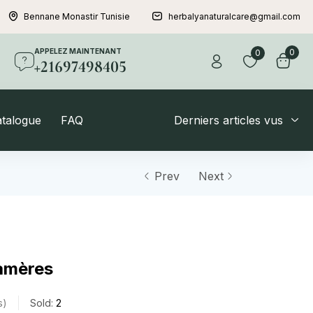
Bennane Monastir Tunisie
herbalyanaturalcare@gmail.com
APPELEZ MAINTENANT
0
0
+21697498405
atalogue
FAQ
Derniers articles vus
Prev
Next
amères
s
Sold:
2