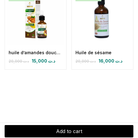
huile d’amandes douces 30 ml
Huile de sésame
15,000
د.ت
16,000
د.ت
20,000
د.ت
20,000
د.ت
Add to cart