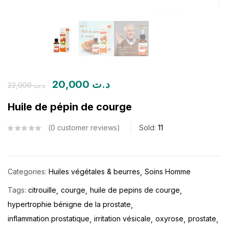
20,000
د.ت
22,000
د.ت
Huile de pépin de courge
0
customer reviews
Sold:
11
Categories:
Huiles végétales & beurres
Soins Homme
Tags:
citrouille
courge
huile de pepins de courge
hypertrophie bénigne de la prostate
inflammation prostatique
irritation vésicale
oxyrose
prostate