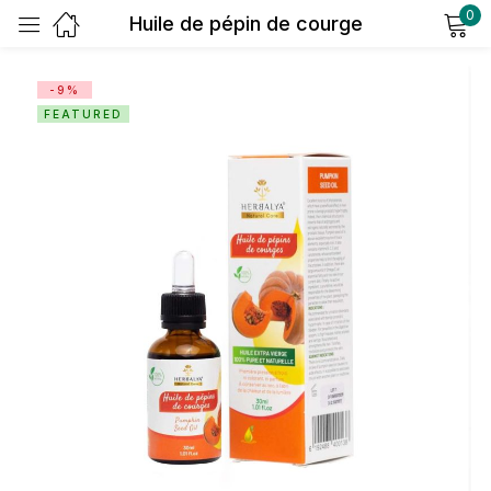
0
Huile de pépin de courge
Sign in
-9%
FEATURED
Remember me
Lost password?
Log in
Create an account