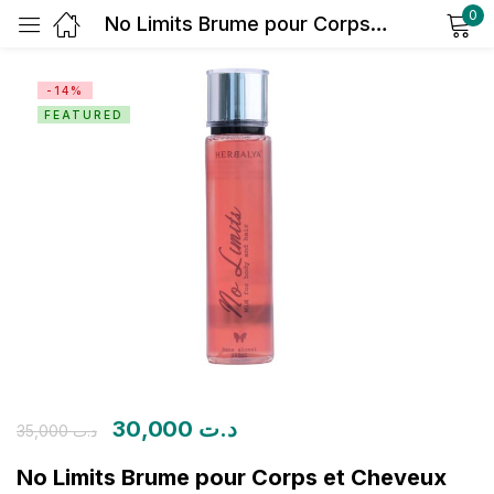
0
No Limits Brume pour Corps et Cheveux
Sign in
-14%
FEATURED
Remember me
Lost password?
Log in
Create an account
30,000
د.ت
35,000
د.ت
No Limits Brume pour Corps et Cheveux