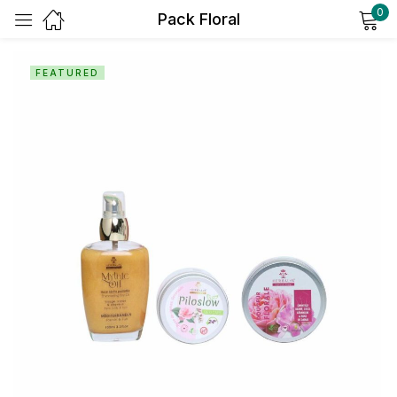
0
Pack Floral
Sign in
FEATURED
Remember me
Lost password?
Log in
Create an account