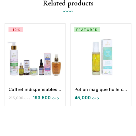
Related products
-10%
FEATURED
Coffret indispensables beauté de l’été
Potion magique huile capillaire ultra-fortifiante antichute sublimatrice.
193,500
د.ت
45,000
د.ت
215,000
د.ت