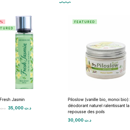
2%
FEATURED
ATURED
Fresh Jasmin
Piloslow (vanille bio, monoi bio):
déodorant naturel ralentissant la
35,000
د.ت
د.ت
repousse des poils
30,000
د.ت