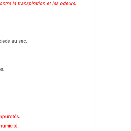
tre la transpiration et les odeurs.
pieds au sec.
s.
mpuretés.
humidité.