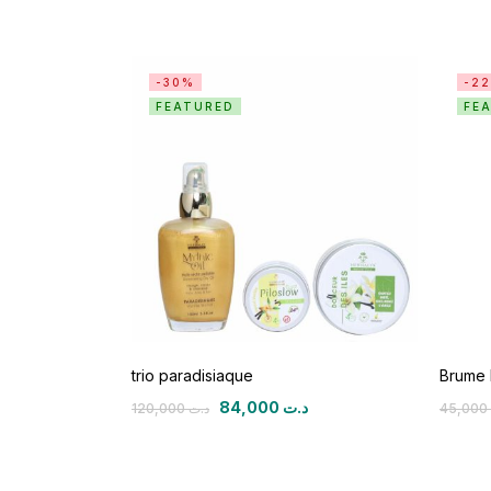
-30%
-2
FEATURED
FE
trio paradisiaque
Brume 
84,000
د.ت
120,000
د.ت
45,000