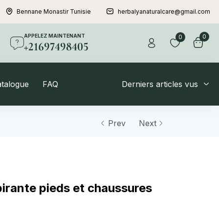
Bennane Monastir Tunisie
herbalyanaturalcare@gmail.com
APPELEZ MAINTENANT
0
0
+21697498405
atalogue
FAQ
Derniers articles vus
Prev
Next
irante pieds et chaussures