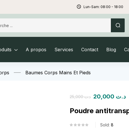
Lun-Sam: 08:00 - 18:00
duits
A propos
Services
Contact
Blog
C
orps
Baumes Corps Mains Et Pieds
20,000
د.ت
25,000
د.ت
Poudre antitransp
Sold:
8