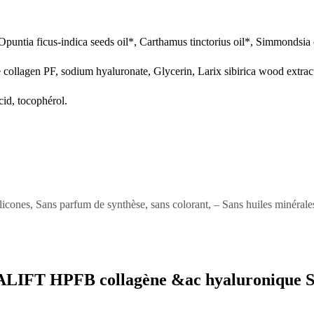
puntia ficus-indica seeds oil*, Carthamus tinctorius oil*, Simmondsia c
e collagen PF, sodium hyaluronate, Glycerin, Larix sibirica wood extra
cid, tocophérol.
icones, Sans parfum de synthèse, sans colorant, – Sans huiles minérales,
FT HPFB collagène &ac hyaluronique S