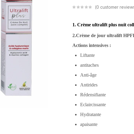
0
customer review
1. Crème ultralift plus nuit c
2.Crème de jour ultralift HP
Actions intensives :
Liftante
antitaches
Anti-âge
Antirides
Rédensifiante
Eclaircissante
Hydratante
apaisante