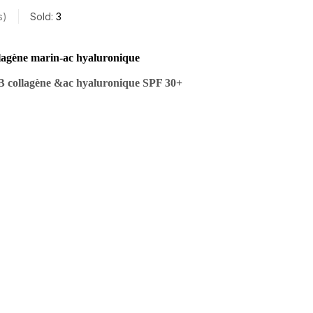
s
Sold:
3
ollagène marin-ac hyaluronique
FB collagène &ac hyaluronique SPF 30+