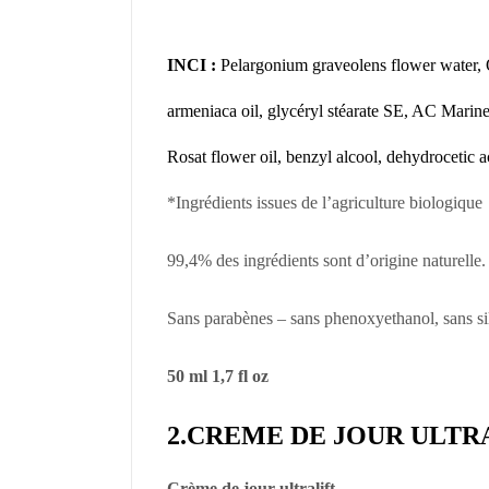
INCI :
Pelargonium graveolens flower water, O
armeniaca oil, glycéryl stéarate SE, AC Marin
Rosat flower oil, benzyl alcool, dehydrocetic a
*Ingrédients issues de l’agriculture biologique
99,4% des ingrédients sont d’origine naturelle.
Sans parabènes – sans phenoxyethanol, sans sil
50 ml 1,7 fl oz
2.CREME DE JOUR ULTRALI
Crème de jour ultralift