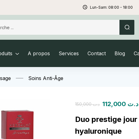
Lun-Sam: 08:00 - 18:00
duits
A propos
Services
Contact
Blog
C
isage
Soins Anti-Âge
112,000
د.ت
150,000
د.ت
Duo prestige jour
hyaluronique