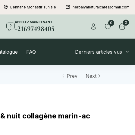
Bennane Monastir Tunisie
herbalyanaturalcare@gmail.com
APPELEZ MAINTENANT
0
0
+21697498405
atalogue
FAQ
Derniers articles vus
Prev
Next
 & nuit collagène marin-ac