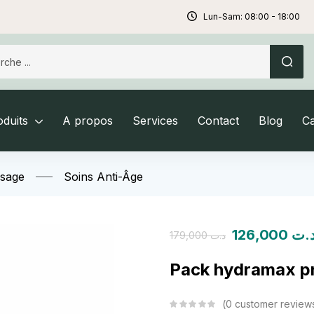
Lun-Sam: 08:00 - 18:00
duits
A propos
Services
Contact
Blog
C
isage
Soins Anti-Âge
126,000
.ت
179,000
د.ت
Pack hydramax pr
0
customer review