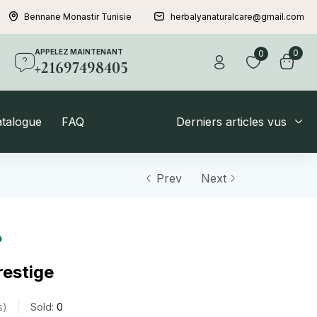
Bennane Monastir Tunisie
herbalyanaturalcare@gmail.com
APPELEZ MAINTENANT
0
0
+21697498405
atalogue
FAQ
Derniers articles vus
Prev
Next
د
estige
s
Sold:
0