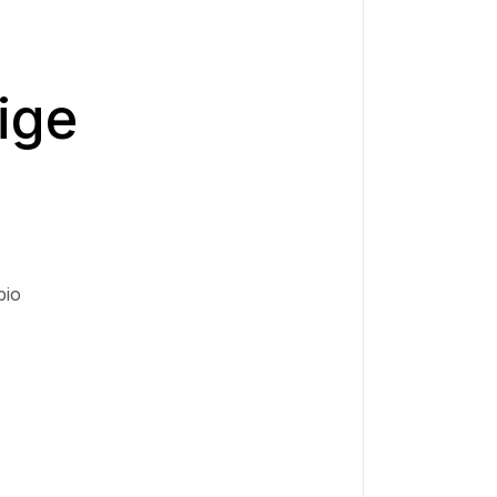
ige
bio