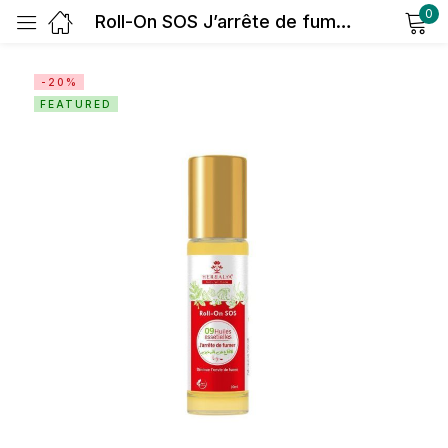
0
Roll-On SOS J’arrête de fumer
Sign in
-20%
FEATURED
Remember me
Lost password?
Log in
Create an account