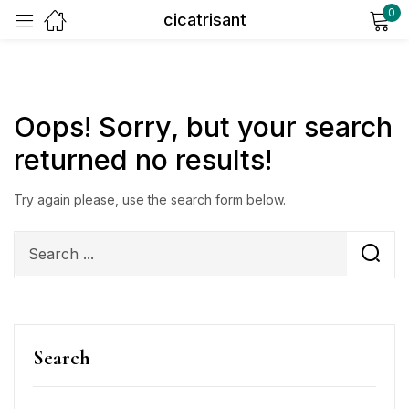
0
cicatrisant
Sign in
Oops!
Sorry, but your search
returned no results!
Try again please, use the search form below.
Remember me
Lost password?
Log in
Create an account
Search