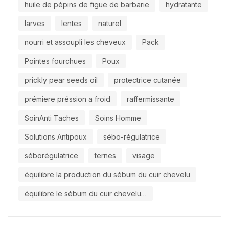
huile de pépins de figue de barbarie
hydratante
larves
lentes
naturel
nourri et assoupli les cheveux
Pack
Pointes fourchues
Poux
prickly pear seeds oil
protectrice cutanée
prémiere préssion a froid
raffermissante
SoinAnti Taches
Soins Homme
Solutions Antipoux
sébo-régulatrice
séborégulatrice
ternes
visage
équilibre la production du sébum du cuir chevelu
équilibre le sébum du cuir chevelu…