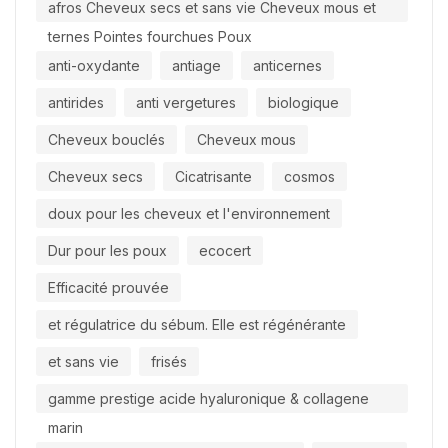
afros Cheveux secs et sans vie Cheveux mous et
ternes Pointes fourchues Poux
anti-oxydante
antiage
anticernes
antirides
anti vergetures
biologique
Cheveux bouclés
Cheveux mous
Cheveux secs
Cicatrisante
cosmos
doux pour les cheveux et l'environnement
Dur pour les poux
ecocert
Efficacité prouvée
et régulatrice du sébum. Elle est régénérante
et sans vie
frisés
gamme prestige acide hyaluronique & collagene
marin