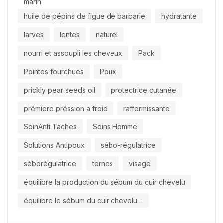
marin
huile de pépins de figue de barbarie
hydratante
larves
lentes
naturel
nourri et assoupli les cheveux
Pack
Pointes fourchues
Poux
prickly pear seeds oil
protectrice cutanée
prémiere préssion a froid
raffermissante
SoinAnti Taches
Soins Homme
Solutions Antipoux
sébo-régulatrice
séborégulatrice
ternes
visage
équilibre la production du sébum du cuir chevelu
équilibre le sébum du cuir chevelu…