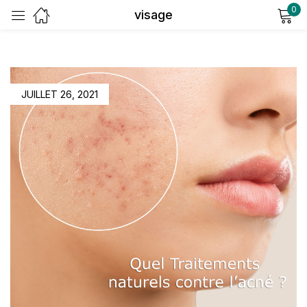
0
visage
Sign in
JUILLET 26, 2021
Remember me
Lost password?
Log in
Create an account