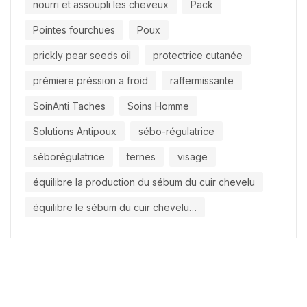
nourri et assoupli les cheveux
Pack
Pointes fourchues
Poux
prickly pear seeds oil
protectrice cutanée
prémiere préssion a froid
raffermissante
SoinAnti Taches
Soins Homme
Solutions Antipoux
sébo-régulatrice
séborégulatrice
ternes
visage
équilibre la production du sébum du cuir chevelu
équilibre le sébum du cuir chevelu…