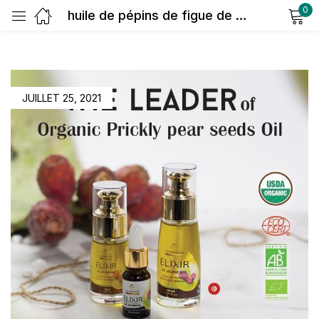
0
huile de pépins de figue de barbarie
Sign in
JUILLET 25, 2021
Remember me
Lost password?
Log in
Create an account