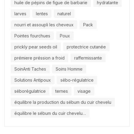
huile de pépins de figue de barbarie
hydratante
larves
lentes
naturel
nourri et assoupli les cheveux
Pack
Pointes fourchues
Poux
prickly pear seeds oil
protectrice cutanée
prémiere préssion a froid
raffermissante
SoinAnti Taches
Soins Homme
Solutions Antipoux
sébo-régulatrice
séborégulatrice
ternes
visage
équilibre la production du sébum du cuir chevelu
équilibre le sébum du cuir chevelu…