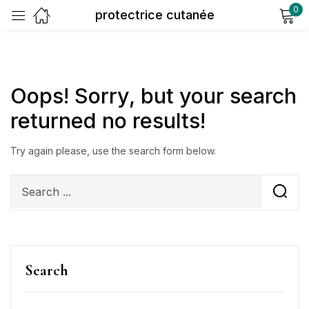
0
protectrice cutanée
Sign in
Oops!
Sorry, but your search
returned no results!
Try again please, use the search form below.
Remember me
Lost password?
Log in
Create an account
Search