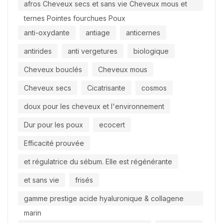
afros Cheveux secs et sans vie Cheveux mous et
ternes Pointes fourchues Poux
anti-oxydante
antiage
anticernes
antirides
anti vergetures
biologique
Cheveux bouclés
Cheveux mous
Cheveux secs
Cicatrisante
cosmos
doux pour les cheveux et l'environnement
Dur pour les poux
ecocert
Efficacité prouvée
et régulatrice du sébum. Elle est régénérante
et sans vie
frisés
gamme prestige acide hyaluronique & collagene
marin