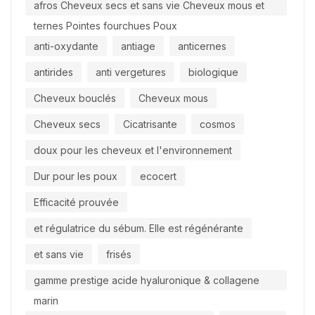
afros Cheveux secs et sans vie Cheveux mous et
ternes Pointes fourchues Poux
anti-oxydante
antiage
anticernes
antirides
anti vergetures
biologique
Cheveux bouclés
Cheveux mous
Cheveux secs
Cicatrisante
cosmos
doux pour les cheveux et l'environnement
Dur pour les poux
ecocert
Efficacité prouvée
et régulatrice du sébum. Elle est régénérante
et sans vie
frisés
gamme prestige acide hyaluronique & collagene
marin