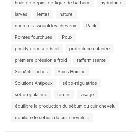
huile de pépins de figue de barbarie
hydratante
larves
lentes
naturel
nourri et assoupli les cheveux
Pack
Pointes fourchues
Poux
prickly pear seeds oil
protectrice cutanée
prémiere préssion a froid
raffermissante
SoinAnti Taches
Soins Homme
Solutions Antipoux
sébo-régulatrice
séborégulatrice
ternes
visage
équilibre la production du sébum du cuir chevelu
équilibre le sébum du cuir chevelu…