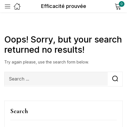
0
Efficacité prouvée
Sign in
Oops!
Sorry, but your search
returned no results!
Try again please, use the search form below.
Remember me
Lost password?
Log in
Create an account
Search