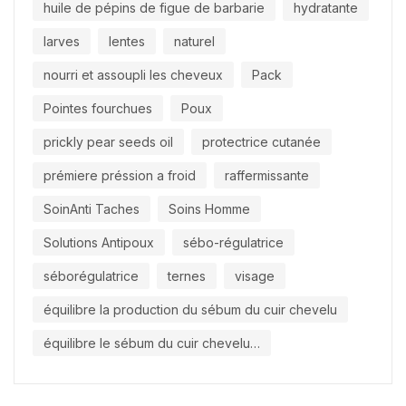
huile de pépins de figue de barbarie
hydratante
larves
lentes
naturel
nourri et assoupli les cheveux
Pack
Pointes fourchues
Poux
prickly pear seeds oil
protectrice cutanée
prémiere préssion a froid
raffermissante
SoinAnti Taches
Soins Homme
Solutions Antipoux
sébo-régulatrice
séborégulatrice
ternes
visage
équilibre la production du sébum du cuir chevelu
équilibre le sébum du cuir chevelu…