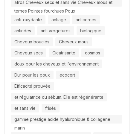
afros Cheveux secs et sans vie Cheveux mous et
ternes Pointes fourchues Poux
anti-oxydante
antiage
anticernes
antirides
anti vergetures
biologique
Cheveux bouclés
Cheveux mous
Cheveux secs
Cicatrisante
cosmos
doux pour les cheveux et l'environnement
Dur pour les poux
ecocert
Efficacité prouvée
et régulatrice du sébum. Elle est régénérante
et sans vie
frisés
gamme prestige acide hyaluronique & collagene
marin