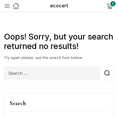
0
ecocert
Sign in
Oops!
Sorry, but your search
returned no results!
Try again please, use the search form below.
Remember me
Lost password?
Log in
Create an account
Search