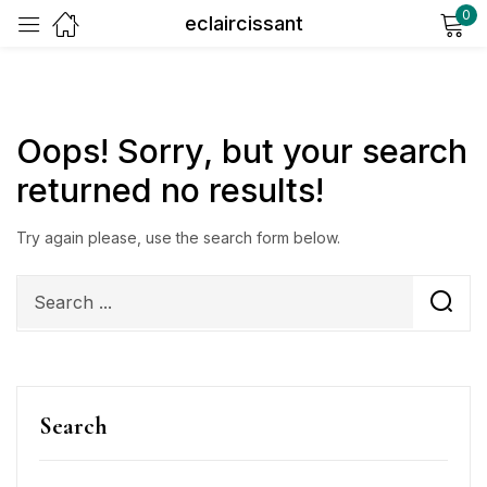
0
eclaircissant
Sign in
Oops!
Sorry, but your search
returned no results!
Try again please, use the search form below.
Remember me
Lost password?
Log in
Create an account
Search