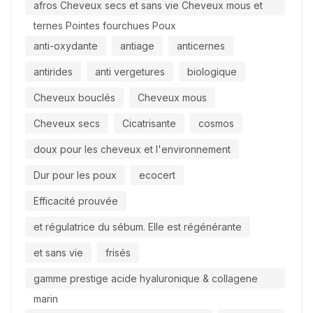
afros Cheveux secs et sans vie Cheveux mous et
ternes Pointes fourchues Poux
anti-oxydante
antiage
anticernes
antirides
anti vergetures
biologique
Cheveux bouclés
Cheveux mous
Cheveux secs
Cicatrisante
cosmos
doux pour les cheveux et l'environnement
Dur pour les poux
ecocert
Efficacité prouvée
et régulatrice du sébum. Elle est régénérante
et sans vie
frisés
gamme prestige acide hyaluronique & collagene
marin