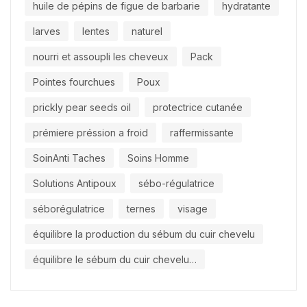
huile de pépins de figue de barbarie
hydratante
larves
lentes
naturel
nourri et assoupli les cheveux
Pack
Pointes fourchues
Poux
prickly pear seeds oil
protectrice cutanée
prémiere préssion a froid
raffermissante
SoinAnti Taches
Soins Homme
Solutions Antipoux
sébo-régulatrice
séborégulatrice
ternes
visage
équilibre la production du sébum du cuir chevelu
équilibre le sébum du cuir chevelu…