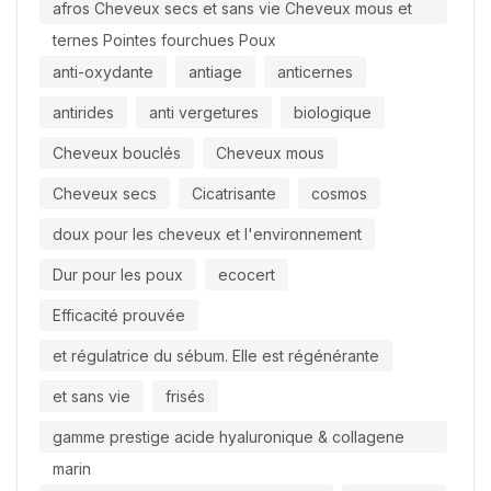
afros Cheveux secs et sans vie Cheveux mous et
ternes Pointes fourchues Poux
anti-oxydante
antiage
anticernes
antirides
anti vergetures
biologique
Cheveux bouclés
Cheveux mous
Cheveux secs
Cicatrisante
cosmos
doux pour les cheveux et l'environnement
Dur pour les poux
ecocert
Efficacité prouvée
et régulatrice du sébum. Elle est régénérante
et sans vie
frisés
gamme prestige acide hyaluronique & collagene
marin