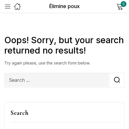
0
Élimine poux
Sign in
Oops!
Sorry, but your search
returned no results!
Try again please, use the search form below.
Remember me
Lost password?
Log in
Create an account
Search