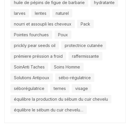
huile de pépins de figue de barbarie
hydratante
larves
lentes
naturel
nourri et assoupli les cheveux
Pack
Pointes fourchues
Poux
prickly pear seeds oil
protectrice cutanée
prémiere préssion a froid
raffermissante
SoinAnti Taches
Soins Homme
Solutions Antipoux
sébo-régulatrice
séborégulatrice
ternes
visage
équilibre la production du sébum du cuir chevelu
équilibre le sébum du cuir chevelu…