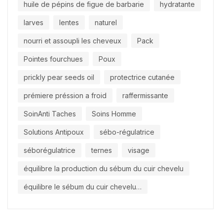
huile de pépins de figue de barbarie
hydratante
larves
lentes
naturel
nourri et assoupli les cheveux
Pack
Pointes fourchues
Poux
prickly pear seeds oil
protectrice cutanée
prémiere préssion a froid
raffermissante
SoinAnti Taches
Soins Homme
Solutions Antipoux
sébo-régulatrice
séborégulatrice
ternes
visage
équilibre la production du sébum du cuir chevelu
équilibre le sébum du cuir chevelu…