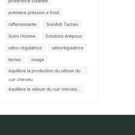
protectrice cutanée
prémiere préssion a froid
raffermissante
SoinAnti Taches
Soins Homme
Solutions Antipoux
sébo-régulatrice
séborégulatrice
ternes
visage
équilibre la production du sébum du
cuir chevelu
équilibre le sébum du cuir chevelu…