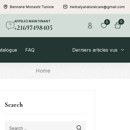
Bennane Monastir Tunisie
herbalyanaturalcare@gmail.com
APPELEZ MAINTENANT
0
0
+21697498405
atalogue
FAQ
Derniers articles vus
Home
Search