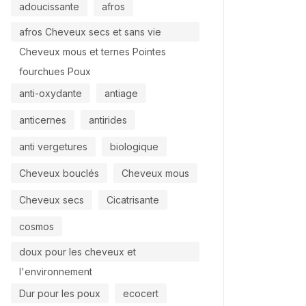
adoucissante
afros
afros Cheveux secs et sans vie
Cheveux mous et ternes Pointes
fourchues Poux
anti-oxydante
antiage
anticernes
antirides
anti vergetures
biologique
Cheveux bouclés
Cheveux mous
Cheveux secs
Cicatrisante
cosmos
doux pour les cheveux et
l'environnement
Dur pour les poux
ecocert