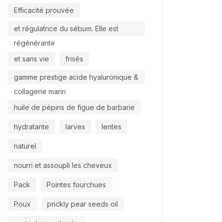
Efficacité prouvée
et régulatrice du sébum. Elle est
régénérante
et sans vie
frisés
gamme prestige acide hyaluronique &
collagene marin
huile de pépins de figue de barbarie
hydratante
larves
lentes
naturel
nourri et assoupli les cheveux
Pack
Pointes fourchues
Poux
prickly pear seeds oil