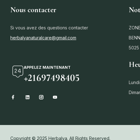
Nous contacter
Not
Si vous avez des questions contacter
ZONE
herbalyanaturalcare@gmail.com
BENN
5025
Heu
APPELEZ MAINTENANT
+21697498405
Lundi
Dima
Copyright © 2025 Herbalya. All Rights Reserved.