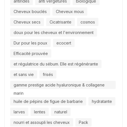
antirides
anti vergetures
biologique
Cheveux bouclés
Cheveux mous
Cheveux secs
Cicatrisante
cosmos
doux pour les cheveux et l'environnement
Dur pour les poux
ecocert
Efficacité prouvée
et régulatrice du sébum. Elle est régénérante
et sans vie
frisés
gamme prestige acide hyaluronique & collagene
marin
huile de pépins de figue de barbarie
hydratante
larves
lentes
naturel
nourri et assoupli les cheveux
Pack