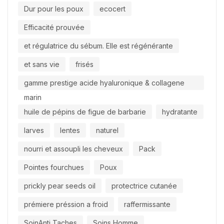
Dur pour les poux
ecocert
Efficacité prouvée
et régulatrice du sébum. Elle est régénérante
et sans vie
frisés
gamme prestige acide hyaluronique & collagene
marin
huile de pépins de figue de barbarie
hydratante
larves
lentes
naturel
nourri et assoupli les cheveux
Pack
Pointes fourchues
Poux
prickly pear seeds oil
protectrice cutanée
prémiere préssion a froid
raffermissante
SoinAnti Taches
Soins Homme